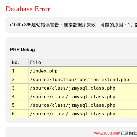
Database Error
(1040) 365建站错误警告：连接数据库失败，可能的原因：1、数
PHP Debug
No.
File
1
/index.php
2
/source/function/function_extend.php
3
/source/class/jzmysql.class.php
4
/source/class/jzmysql.class.php
5
/source/class/jzmysql.class.php
6
/source/class/jzmysql.class.php
www.365jz.com
已经将此