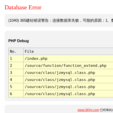
Database Error
(1040) 365建站错误警告：连接数据库失败，可能的原因：1、数
PHP Debug
No.
File
1
/index.php
2
/source/function/function_extend.php
3
/source/class/jzmysql.class.php
4
/source/class/jzmysql.class.php
5
/source/class/jzmysql.class.php
6
/source/class/jzmysql.class.php
www.365jz.com
已经将此