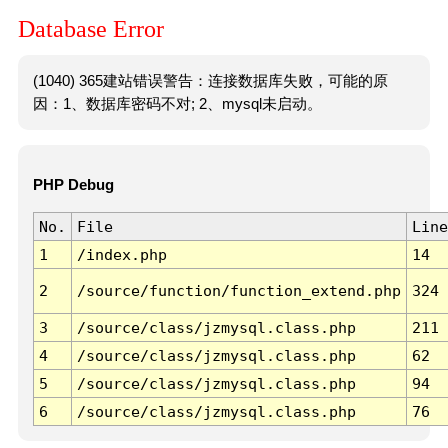
Database Error
(1040) 365建站错误警告：连接数据库失败，可能的原
因：1、数据库密码不对; 2、mysql未启动。
PHP Debug
No.
File
Line
1
/index.php
14
2
/source/function/function_extend.php
324
3
/source/class/jzmysql.class.php
211
4
/source/class/jzmysql.class.php
62
5
/source/class/jzmysql.class.php
94
6
/source/class/jzmysql.class.php
76