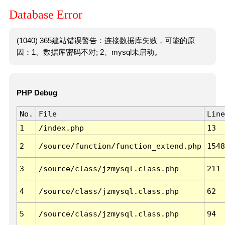
Database Error
(1040) 365建站错误警告：连接数据库失败，可能的原
因：1、数据库密码不对; 2、mysql未启动。
PHP Debug
No.
File
Line
1
/index.php
13
2
/source/function/function_extend.php
1548
3
/source/class/jzmysql.class.php
211
4
/source/class/jzmysql.class.php
62
5
/source/class/jzmysql.class.php
94