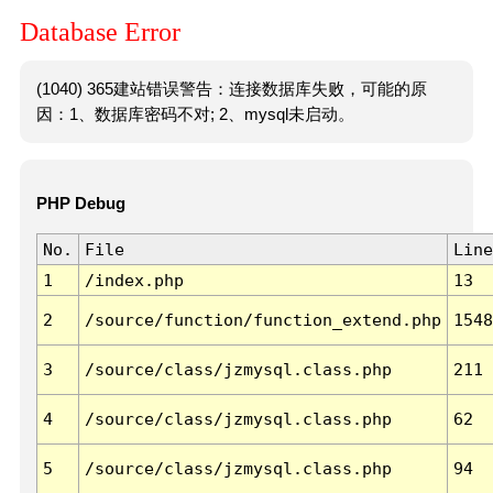
Database Error
(1040) 365建站错误警告：连接数据库失败，可能的原
因：1、数据库密码不对; 2、mysql未启动。
PHP Debug
No.
File
Line
1
/index.php
13
2
/source/function/function_extend.php
1548
3
/source/class/jzmysql.class.php
211
4
/source/class/jzmysql.class.php
62
5
/source/class/jzmysql.class.php
94