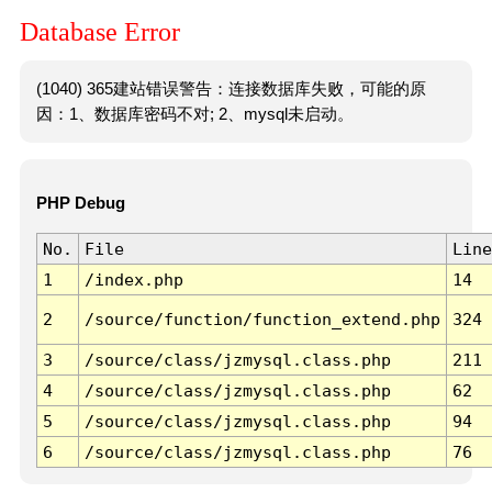
Database Error
(1040) 365建站错误警告：连接数据库失败，可能的原
因：1、数据库密码不对; 2、mysql未启动。
PHP Debug
No.
File
Line
1
/index.php
14
2
/source/function/function_extend.php
324
3
/source/class/jzmysql.class.php
211
4
/source/class/jzmysql.class.php
62
5
/source/class/jzmysql.class.php
94
6
/source/class/jzmysql.class.php
76