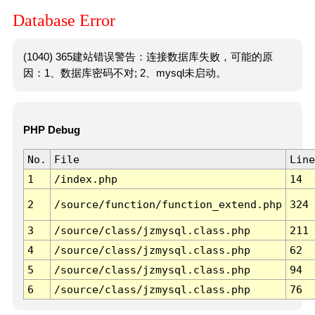
Database Error
(1040) 365建站错误警告：连接数据库失败，可能的原
因：1、数据库密码不对; 2、mysql未启动。
PHP Debug
No.
File
Line
1
/index.php
14
2
/source/function/function_extend.php
324
3
/source/class/jzmysql.class.php
211
4
/source/class/jzmysql.class.php
62
5
/source/class/jzmysql.class.php
94
6
/source/class/jzmysql.class.php
76