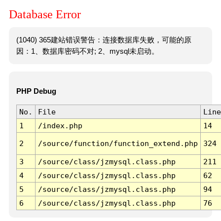
Database Error
(1040) 365建站错误警告：连接数据库失败，可能的原
因：1、数据库密码不对; 2、mysql未启动。
PHP Debug
No.
File
Line
1
/index.php
14
2
/source/function/function_extend.php
324
3
/source/class/jzmysql.class.php
211
4
/source/class/jzmysql.class.php
62
5
/source/class/jzmysql.class.php
94
6
/source/class/jzmysql.class.php
76