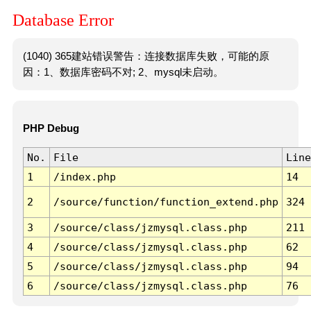
Database Error
(1040) 365建站错误警告：连接数据库失败，可能的原
因：1、数据库密码不对; 2、mysql未启动。
PHP Debug
No.
File
Line
1
/index.php
14
2
/source/function/function_extend.php
324
3
/source/class/jzmysql.class.php
211
4
/source/class/jzmysql.class.php
62
5
/source/class/jzmysql.class.php
94
6
/source/class/jzmysql.class.php
76