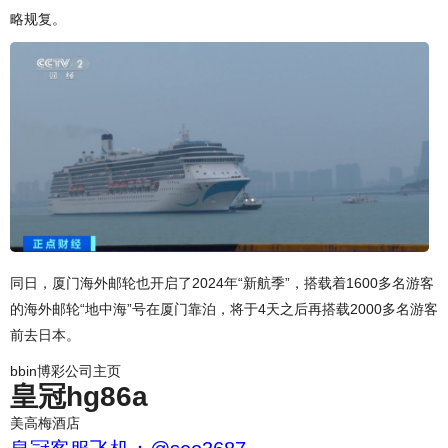
略规复。
同日，厦门海外邮轮也开启了2024年“新航季”，搭载着1600多名游客
的海外邮轮“地中海”号在厦门靠泊，将于4天之后再搭载2000多名游客
前去日本。
bbin博彩公司主页
皇冠hg86a
美高梅酒店