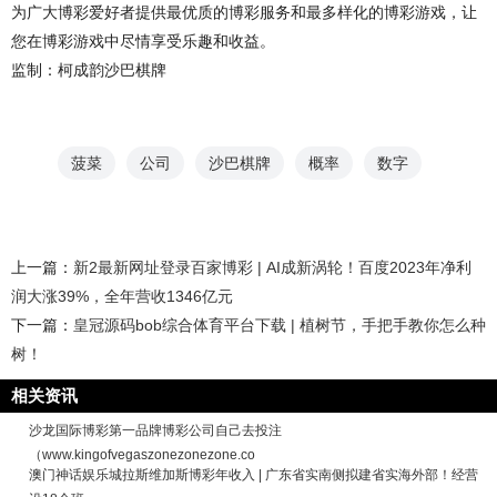
为广大博彩爱好者提供最优质的博彩服务和最多样化的博彩游戏，让
您在博彩游戏中尽情享受乐趣和收益。
监制：柯成韵沙巴棋牌
菠菜
公司
沙巴棋牌
概率
数字
上一篇：
新2最新网址登录百家博彩 | AI成新涡轮！百度2023年净利
润大涨39%，全年营收1346亿元
下一篇：
皇冠源码bob综合体育平台下载 | 植树节，手把手教你怎么种
树！
相关资讯
沙龙国际博彩第一品牌博彩公司自己去投注
（www.kingofvegaszonezonezone.co
澳门神话娱乐城拉斯维加斯博彩年收入 | 广东省实南侧拟建省实海外部！经营