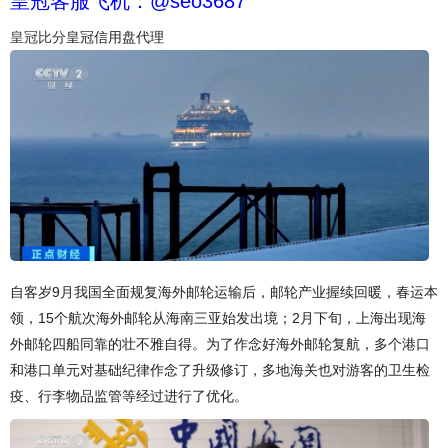
皇冠客服飞机：@seo3687
皇冠比分
皇冠信用盘代理
自客岁9月我国全面规复海外邮轮运输后，邮轮产业握续回暖，春运本
领，15个航次海外邮轮从海南三亚始发出境；2月下旬，上海出现海
外邮轮四船同靠的壮不雅自得。为了作念好海外邮轮复航，多个港口
和港口单元对基础纪律作念了升级修订，多地海关也对游客的卫生检
疫、行李物品监管等经过进行了优化。