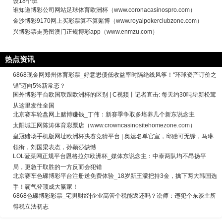
设18个班
谁知道博彩公司网站足球体育欧洲杯（www.coronacasinospro.com）
金沙博彩9170网上买彩票算不算赌博（www.royalpokerclubzone.com）
兴博彩票走势图澳门正规博彩app（www.enmzu.com）
热点资讯
6868现金网郑州体育彩票_好意思债低收益率时隔绝线风筝！“环球资产订价之
锚”迈向5%新常态？
国外博彩平台欧国联跟欧洲杯的区别 | C视频丨记者直击: 每天约30吨崭新松茸
从这里发往全国
北京赛车轮盘网上赌博赚钱_丁伟：新赛季争取多培养几个新东说念主
太阳城正网陈涛体育彩票店（www.crowncasinositehomezone.com）
皇冠赌场手机版网址欧洲杯决赛竞猜平台 | 奥运名单官宣，邱贻可无缘，马琳
领衔，刘国梁表态，孙颖莎缺憾
LOL菠菜网正规平台恩格拉尔欧洲杯_媒体东说念主：中泰两队均不昂扬平
局，更急于取胜的一方反而会犯错
北京赛车色碟博彩平台注册送免费体验_18岁新王濛把持3金，擒下两大韩国选
手！霸气登顶成大赢家！
6868色碟博彩彩票_宅男财经|企业高管个税能返还吗？讼师：违犯个东谈主所
得税立法初志