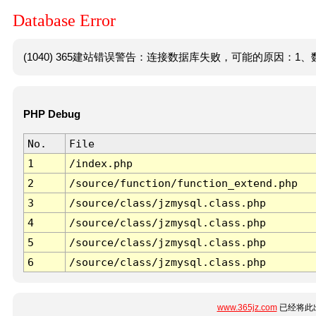
Database Error
(1040) 365建站错误警告：连接数据库失败，可能的原因：1、数
PHP Debug
No.
File
1
/index.php
2
/source/function/function_extend.php
3
/source/class/jzmysql.class.php
4
/source/class/jzmysql.class.php
5
/source/class/jzmysql.class.php
6
/source/class/jzmysql.class.php
www.365jz.com
已经将此