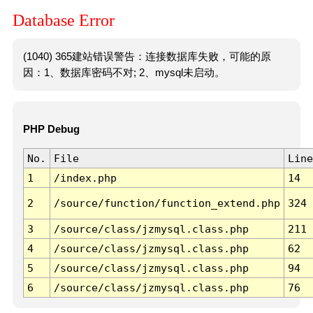
Database Error
(1040) 365建站错误警告：连接数据库失败，可能的原
因：1、数据库密码不对; 2、mysql未启动。
PHP Debug
No.
File
Line
1
/index.php
14
2
/source/function/function_extend.php
324
3
/source/class/jzmysql.class.php
211
4
/source/class/jzmysql.class.php
62
5
/source/class/jzmysql.class.php
94
6
/source/class/jzmysql.class.php
76