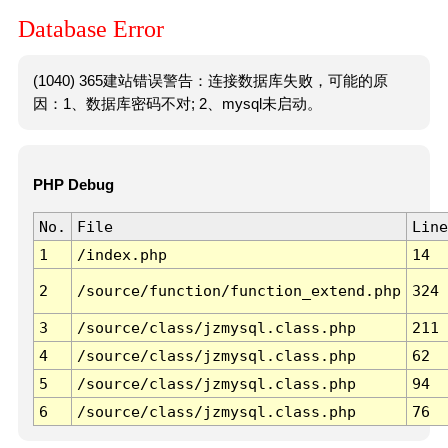
Database Error
(1040) 365建站错误警告：连接数据库失败，可能的原
因：1、数据库密码不对; 2、mysql未启动。
PHP Debug
No.
File
Line
1
/index.php
14
2
/source/function/function_extend.php
324
3
/source/class/jzmysql.class.php
211
4
/source/class/jzmysql.class.php
62
5
/source/class/jzmysql.class.php
94
6
/source/class/jzmysql.class.php
76