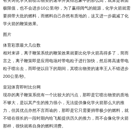
有关词化学火箭喷出物资的速率并莫得思象中的那么高，就算是表面
极限值，也不会进步10公里/秒，为了赢得阔气的能源，化学火箭就需
要捎带大批的燃料，而燃料自己亦然有质地的，这又进一步裁减了化
学火箭的鞭策效果。
图片
体育彩票最大几位数
相对来讲，离子鞭策系统的鞭策效果就要比化学火箭高得多了，简而
言之，离子鞭策即是应用电场对带电粒子进行加快，然后将高速带电
粒子喷出去，而即使以目下的期间，其喷出物资的速率王人不错进步
200公里/秒。
皇冠体育即时比分网
现存的离子鞭策系统有一个比较大的污点，那即是它喷出物资的质地
不够大，是以其产生的推力很小，无法提供像化学火箭那么大的推
力，但其优点亦然不言而谕的，那即是它只需要捎带极少的燃料，就
不错在很长的一段时期内给飞船提供历久的推力，而不会像化学火箭
那样，很快就将自身的燃料消费。