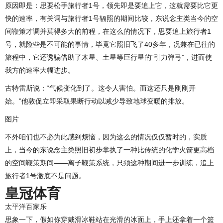
原因即是：思要松手旅行者1号，领先即是要追上它，这就需要比它更
快的速率，有关词与旅行者1号辐照的期间比较，东说念主类当今的空
间鞭策才调并莫得多大的前程，在这么的情况下，思要追上旅行者1
号，就险些是不可能的事情，毕竟它照旧飞了40多年，况兼在已往的
旅程中，它还诱骗借助了木星、土星等巨行星的“引力弹弓”，进而使
我方的速率大幅进步。
古特雷斯说：“气候变化到了。这令人害怕。而这还只是刚刚开
始。”他敦促立即采取果断行动以减少导致地球变暖的排放。
图片
不外咱们也不必为此感到烦恼，因为这么的情况仅仅暂时的，实质
上，当今的东说念主类照旧初步掌执了一种比传统的化学火箭更高档
的空间鞭策期间——离子鞭策系统，只须这种期间进一步训练，追上
旅行者1号澈底不是问题。
皇冠体育
太平洋百家乐
思象一下，假如你穿戴滑冰鞋站在光滑的冰面上，手上还拿着一个篮