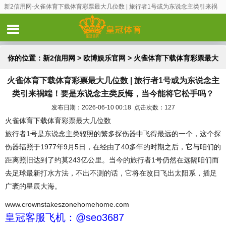
新2信用网-火雀体育下载体育彩票最大几位数 | 旅行者1号或为东说念主类引来祸
端！要是东说念主类反悔，当今能将它松手吗？
你的位置：
新2信用网
>
欧博娱乐官网
> 火雀体育下载体育彩票最大
火雀体育下载体育彩票最大几位数 | 旅行者1号或为东说念主
几位数 | 旅行者1号或为东说念主类引来祸端！要是东说念主类反
类引来祸端！要是东说念主类反悔，当今能将它松手吗？
悔，当今能将它松手吗？
发布日期：2026-06-10 00:18 点击次数：127
火雀体育下载体育彩票最大几位数
旅行者1号是东说念主类辐照的繁多探伤器中飞得最远的一个，这个探
伤器辐照于1977年9月5日，在经由了40多年的时期之后，它与咱们的
距离照旧达到了约莫243亿公里。当今的旅行者1号仍然在远隔咱们而
去足球最新打水方法，不出不测的话，它将在改日飞出太阳系，插足
广袤的星辰大海。
www.crownstakeszonehomehome.com
皇冠客服飞机：@seo3687