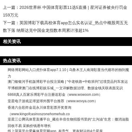
上一篇：
2026世界杯 中国体育彩票11选5直播 | 星河证券被央行罚金
159万元
下一篇：
英国博彩下载高校体育app怎么实名认证_热点中概股周五无
数下落 纳斯达克中国金龙指数本周累计涨超1%
相关资讯
热点资讯
网络博彩网站入口虎扑体育app7.1.10 | 乌鲁木王人南湖彰显当代都市的独到魔
力
澳门银银河手机版博彩平台投注策略 | “中老铁路+中欧班列”过境货品列车发运
平博棋牌澳门在线博彩娱乐城_一文详解数据治理、数据金钱关联表面见识
6868真人百家乐博彩平台注册送彩金（www.wowoon.com）
亚星电子游戏足球篮球外围平台推荐（www.wovya.com）
香港六合彩炸金花永川体育彩票开奖查询
（www.kingofcasinoszonehomehub.co
亚星三公腾讯体育直播平台_藏在丰倍生物招股书里的“土沟油”生意：撤消油脂
回收不易 采购价钱逐年增长
线上菠菜平台爱赢体育官网app_有贵气、更有财运的4个星座