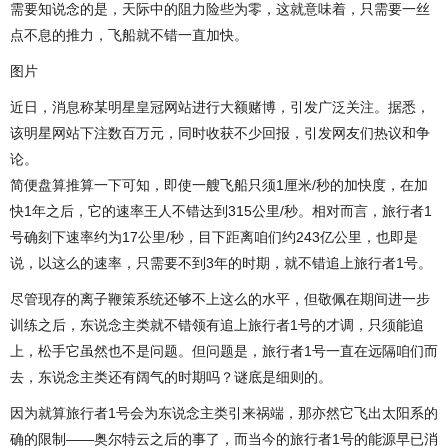
需要知说念的是，天际中的阻力险些为零，这就意味着，只需要一丝
点不息的推力，飞船就不错一直加快。
图片
近日，消息称某明星皇冠网站进行大额赌博，引发广泛关注。据悉，
该明星网站下注数百万元，同时收获不少回报，引发网友们热议和争
论。
简便盘算推算一下可知，即使一艘飞船只须1厘米/秒的加快度，在加
快1年之后，它的速率王人不错达到315公里/秒。相对而言，旅行者1
号确刻下速率约为17公里/秒，目下距离咱们约243亿公里，也即是
说，以这么的速率，只需要不到3年的时期，就不错追上旅行者1号。
尽管现存的离子鞭策系统还够不上这么的水平，但敬佩在期间进一步
训练之后，东说念主类就不错领有追上旅行者1号的才调，只须能追
上，松手它虽然也不是问题。但问题是，旅行者1号一直在远隔咱们而
去，东说念主类还有阔气的时期吗？谜底是细则的。
因为就算旅行者1号会为东说念主类引来祸端，那亦然它飞出太阳系的
确的限制——奥尔特云之后的事了，而当今的旅行者1号的能源早已消