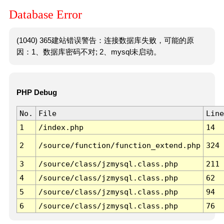
Database Error
(1040) 365建站错误警告：连接数据库失败，可能的原
因：1、数据库密码不对; 2、mysql未启动。
PHP Debug
No.
File
Line
1
/index.php
14
2
/source/function/function_extend.php
324
3
/source/class/jzmysql.class.php
211
4
/source/class/jzmysql.class.php
62
5
/source/class/jzmysql.class.php
94
6
/source/class/jzmysql.class.php
76