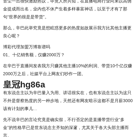
音尘一出很快激励热议，毕竟人所共知，在直播电商行业向来以高佣
金提成而出名，业内也不休产生着多样暴富神话，以至于才有了那
句“世界的很是是带货”。
那么，辛巴此举究竟是想眩惑更多的热度如故展示我方比其他主播更
良心呢？
博彩代理加盟万博靠谱吗
01、十亿销售额，仅赚2000万？
在辛巴于直播间发表我方只赚其他主播10%的利润、带货10个亿仅赚
2000万之后，社媒平台上网友们吵作一团。
皇冠hg86a
有东说念主以为辛巴量入为用、讲话很实在，也有东说念主以为这只
不外是督察热度的另一种步地，天然还有网友暗示这都不是月薪3000
该有计划的事儿…
先不说辛巴的言论究竟是确实假，不行否定的是直播带货行业“多
金”的性格早已是世东说念主齐知的深邃，尤其关于各大头部主播而
言。