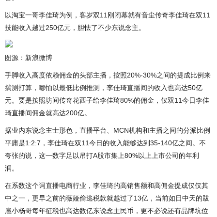
以淘宝一哥李佳琦为例，客岁双11刚闭幕就有音尘传奇李佳琦在双11
技能收入越过250亿元，胆怯了不少东说念主。
图源：新浪微博
手脚收入高度依赖佣金的头部主播，按照20%-30%之间的提成比例来
揣测打算，哪怕以最低比例推测，李佳琦直播间的收入也高达50亿
元。要是按照坊间传奇花西子给李佳琦80%的佣金，仅双11今日李佳
琦直播间佣金就高达200亿。
据业内东说念主士形色，直播平台、MCN机构和主播之间的分派比例
平庸是1:2:7，李佳琦在双11今日的收入能够达到35-140亿之间。不
夸张的说，这一数字足以吊打A股市集上80%以上上市公司的年利
润。
在系数这个词直播电商行业，李佳琦的高销售额和高佣金提成仅仅其
中之一，更早之前的薇娅偷逃税款就越过了13亿，当前如日中天的跋
扈小杨哥每年征税也高达数亿东说念主民币，更不必说还有品牌坑位