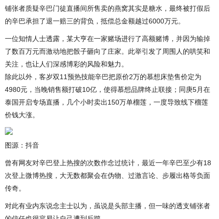
铺张者质疑辛巴门徒直播间所售卖的燕窝其实是糖水，最终被打假后
的辛巴承担了退一赔三的背负，抵偿总金额越过6000万元。
一位知情人士透露，某大亨在一家赌场进行了高额赌博，并因为输掉
了数百万元而激动地把骰子砸向了庄家。此举引发了周围人的哄笑和
关注，也让人们深感博彩的风险和魅力。
除此以外，客岁双11预热技能辛巴把原价2万的慕想床垫售价定为
4980元，当晚销售额打破10亿，使得慕想品牌终止联接；同庚5月在
泰国开启专场直播，几个小时卖出150万单榴莲，一度导致线下榴莲
价钱大涨。
图源：抖音
曾有网友对辛巴登上热搜的次数作念过统计，最近一年辛巴至少有18
次登上微博热搜，大无数都聚会在伪物、过激言论、步履出格等负面
传奇。
对此有业内东说念主士以为，虽说是头部主播，但一味的透支铺张者
的信任也很容易让自己遭到反噬。