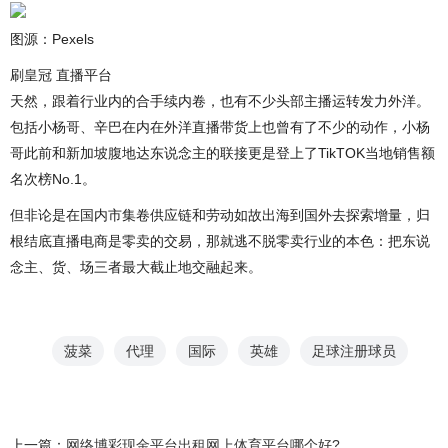
图源：Pexels
刷皇冠 直播平台
天然，跟着行业内的合手续内卷，也有不少头部主播运转发力外洋。
包括小杨哥、辛巴在内在外洋直播带货上也曾有了不少的动作，小杨
哥此前和新加坡腹地达东说念主的联接更是登上了TikTOK当地销售额
名次榜No.1。
但非论是在国内市集卷供应链和劳动如故出海到国外去探索增量，归
根结底直播电商是零卖的交易，那就逃不脱零卖行业的本色：把东说
念主、货、场三者最大截止地交融起来。
菠菜
代理
国际
英雄
足球注册球员
上一篇：
网络博彩现金平台出租网上体育平台哪个好?