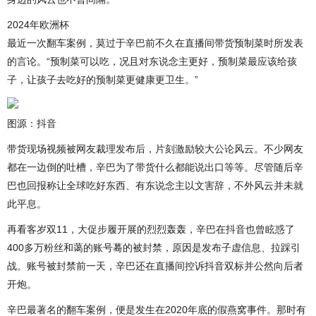
2024年欧洲杯
最近一次翻车案例，莫过于辛巴前不久在直播间带货预制菜时所发表
的言论。“预制菜可以吃，况且对东说念主更好，预制菜最应该给孩
子，让孩子去吃好的预制菜更健康更卫生。”
图源：抖音
带货现场视频被网友裁理发布后，片刻激励较大公论风云。不少网友
都在一边倒的吐槽，辛巴为了带货什么都能说出口等等。尽管随后辛
巴也回报称让全球吃好东西、有东说念主以文害辞，不外风云并未就
此平息。
再看客岁双11，大促步履开展的烈烈轰轰，辛巴在抖音也曾眩惑了
400多万粉丝和蔼的账号蓦的被封禁，原因是发布子虚信息、拉踩引
战。账号被封禁前一天，辛巴还在直播间控诉抖音双标并公然向后者
开炮。
辛巴最著名的翻车案例，便是发生在2020年底的假燕窝事件。那时有