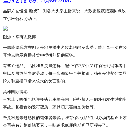
皇冠客服飞机：@seo3687
品牌方面慢慢“断奶”，对各大头部主播来说，大致更应该把落脚点放
在供应链和劳动上。
图源：辛有志微博
平庸嘲谑我方在四大头部主播中名次老四的罗永浩，曾不啻一次在公
开地点暗示直播带货中枢拼的是供应链。
有些许选品、品性和备货量怎样、能否保证又快又好的送到铺张者手
中以及最终的售后劳动，每一步都显得至关紧迫，稍有差池都会给品
牌方和直播间带来较大的负面影响。
英雄国际博彩
事实上，哪怕包括许多头部主播在内，险些都无一例外都发生过翻车
事故。包括食物发霉变质、家具幻灭甚而是伪物等。
毕竟对越来越感性的铺张者来说，唯有保证好品性和劳动的基础上才
会再去有计划价钱要素，一味追求低廉的期间已历程去了。