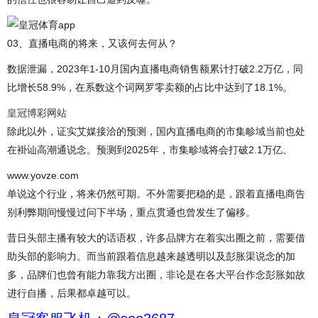
03、直播电商的将来，又该何去何从？
数据泄漏，2023年1-10月国内直播电商销售额累计打破2.2万亿，同
比增长58.9%，在系数这个词网罗零卖额的占比中达到了18.1%。
皇冠博彩网站
除此以外，证实艾媒接洽的预测，国内直播电商的市集畛域当前也处
在褂讪高潮通说念。预测到2025年，市集畛域将会打破2.1万亿。
www.yovze.com
单说这个行业，将来仍然可期。不外需要把稳的是，跟着直播电商告
别利弊期间慢慢过问下半场，重点贯通也曾发生了偏移。
昔日头部主播有较大的话语权，许多品牌方在着实出圈之前，需要借
助头部的影响力。而当前跟着信息越来越透明以及彭胀渠说念的加
多，品牌们也曾有能力靠我方出圈，非论是在各大平台作念彭胀如故
进行自播，后果都卓越可以。