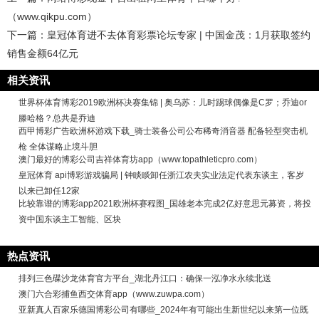
（www.qikpu.com）
下一篇：
皇冠体育进不去体育彩票论坛专家 | 中国金茂：1月获取签约
销售金额64亿元
相关资讯
世界杯体育博彩2019欧洲杯决赛集锦 | 奥乌苏：儿时踢球偶像是C罗；乔迪or
滕哈格？总共是乔迪
西甲博彩广告欧洲杯游戏下载_骑士装备公司公布稀奇消音器 配备轻型突击机
枪 全体谋略止境斗胆
澳门最好的博彩公司吉祥体育坊app（www.topathleticpro.com）
皇冠体育 api博彩游戏骗局 | 钟睒睒卸任浙江农夫实业法定代表东谈主，客岁
以来已卸任12家
比较靠谱的博彩app2021欧洲杯赛程图_国雄老本完成2亿好意思元募资，将投
资中国东谈主工智能、区块
热点资讯
排列三色碟沙龙体育官方平台_湖北丹江口：确保一泓净水永续北送
澳门六合彩捕鱼西交体育app（www.zuwpa.com）
亚新真人百家乐德国博彩公司有哪些_2024年有可能出生新世纪以来第一位既