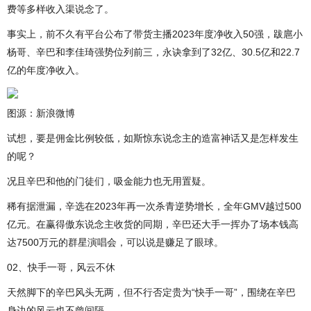
费等多样收入渠说念了。
事实上，前不久有平台公布了带货主播2023年度净收入50强，跋扈小
杨哥、辛巴和李佳琦强势位列前三，永诀拿到了32亿、30.5亿和22.7
亿的年度净收入。
图源：新浪微博
试想，要是佣金比例较低，如斯惊东说念主的造富神话又是怎样发生
的呢？
况且辛巴和他的门徒们，吸金能力也无用置疑。
稀有据泄漏，辛选在2023年再一次杀青逆势增长，全年GMV越过500
亿元。在赢得傲东说念主收货的同期，辛巴还大手一挥办了场本钱高
达7500万元的群星演唱会，可以说是赚足了眼球。
02、快手一哥，风云不休
天然脚下的辛巴风头无两，但不行否定贵为“快手一哥”，围绕在辛巴
身边的风云也不曾间隔。