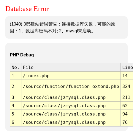
Database Error
(1040) 365建站错误警告：连接数据库失败，可能的原
因：1、数据库密码不对; 2、mysql未启动。
PHP Debug
No.
File
Line
1
/index.php
14
2
/source/function/function_extend.php
324
3
/source/class/jzmysql.class.php
211
4
/source/class/jzmysql.class.php
62
5
/source/class/jzmysql.class.php
94
6
/source/class/jzmysql.class.php
76