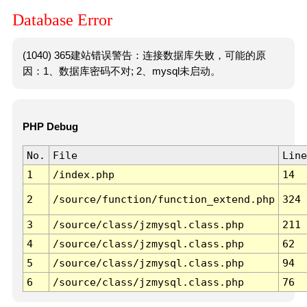
Database Error
(1040) 365建站错误警告：连接数据库失败，可能的原
因：1、数据库密码不对; 2、mysql未启动。
PHP Debug
No.
File
Line
1
/index.php
14
2
/source/function/function_extend.php
324
3
/source/class/jzmysql.class.php
211
4
/source/class/jzmysql.class.php
62
5
/source/class/jzmysql.class.php
94
6
/source/class/jzmysql.class.php
76