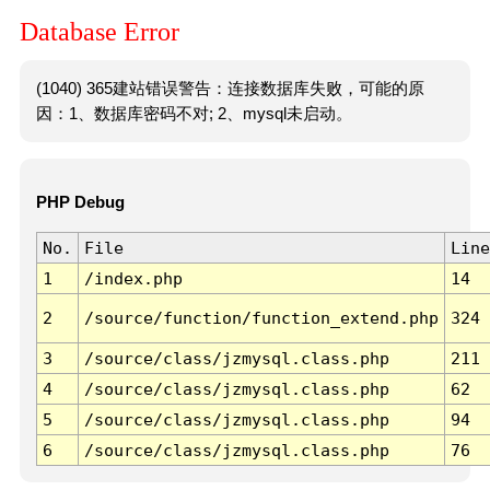
Database Error
(1040) 365建站错误警告：连接数据库失败，可能的原
因：1、数据库密码不对; 2、mysql未启动。
PHP Debug
No.
File
Line
1
/index.php
14
2
/source/function/function_extend.php
324
3
/source/class/jzmysql.class.php
211
4
/source/class/jzmysql.class.php
62
5
/source/class/jzmysql.class.php
94
6
/source/class/jzmysql.class.php
76