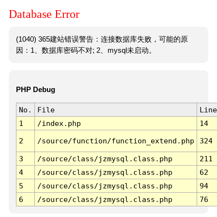
Database Error
(1040) 365建站错误警告：连接数据库失败，可能的原
因：1、数据库密码不对; 2、mysql未启动。
PHP Debug
No.
File
Line
1
/index.php
14
2
/source/function/function_extend.php
324
3
/source/class/jzmysql.class.php
211
4
/source/class/jzmysql.class.php
62
5
/source/class/jzmysql.class.php
94
6
/source/class/jzmysql.class.php
76