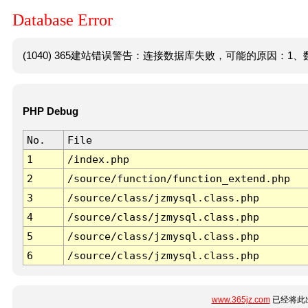
Database Error
(1040) 365建站错误警告：连接数据库失败，可能的原因：1、数
PHP Debug
No.
File
1
/index.php
2
/source/function/function_extend.php
3
/source/class/jzmysql.class.php
4
/source/class/jzmysql.class.php
5
/source/class/jzmysql.class.php
6
/source/class/jzmysql.class.php
www.365jz.com
已经将此