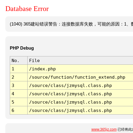
Database Error
(1040) 365建站错误警告：连接数据库失败，可能的原因：1、数
PHP Debug
No.
File
1
/index.php
2
/source/function/function_extend.php
3
/source/class/jzmysql.class.php
4
/source/class/jzmysql.class.php
5
/source/class/jzmysql.class.php
6
/source/class/jzmysql.class.php
www.365jz.com
已经将此