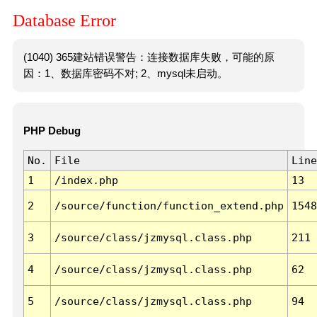
Database Error
(1040) 365建站错误警告：连接数据库失败，可能的原
因：1、数据库密码不对; 2、mysql未启动。
PHP Debug
No.
File
Line
1
/index.php
13
2
/source/function/function_extend.php
1548
3
/source/class/jzmysql.class.php
211
4
/source/class/jzmysql.class.php
62
5
/source/class/jzmysql.class.php
94