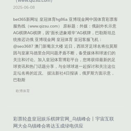
（www.qizsu.com）
2025-06-08
bet365新网址 皇冠体育hg86a 亚博现金网中国体育彩票客
服热线（www.qizsu.com） 原标题：外媒：俄副外长示意
AG棋牌AG棋牌，因“面长进象艰辛”AG棋牌，巴勒斯坦总
统推迟访俄 亚博现金网 皇冠体育 皇冠客服飞机：
@seo3687 澳门新葡京大楼 近日，西班牙足球名将拉莫斯
因与皇家马德里合同问题矛盾不断，备受媒体和球迷们的
关注和讨论。加入皇冠体育博彩平台，您将获得最新的足
球资讯和热门话题分享，与全球球迷一起探讨和关注这位
足坛名将的近况。 据法新社4日报谈，俄罗斯方面示意，
巴勒斯
欧博体育
彩票轮盘皇冠娱乐棋牌官网_乌镇峰会丨宇宙互联
网大会乌镇峰会将达玉成绿电供应