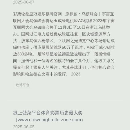
2025-06-07
彩票轮盘皇冠娱乐棋牌官网_ 原标题：乌镇峰会丨宇宙互
联网大会乌镇峰会将达玉成绿电供应AG棋牌 2023年宇宙
互联网大会乌镇峰会将于11月8日至10日在浙江乌镇举
办。国网浙江电力通过促成绿证往复、区块链溯源等方
法，股东乌镇西栅景区、互联网之光博览中心等场馆达成
绿电供应，供应量展望跳跃50万千瓦时，相称于减少碳排
放380多吨。 足球明星哈兰德最近被曝出了一段感情绯
闻，据传他和一位著名的模特约会了几个月。这段关系的
曝光引起了很多人的关注，尤其是球迷们，他们担心这会
影响到哈兰德在比赛中的发挥。 2023
欧博平台
线上菠菜平台体育彩票历史最大奖
（www.crownhighrollerzone.com）
2025-06-05