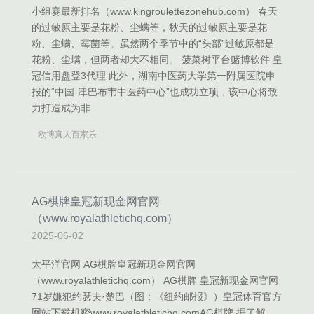
小组赛最新排名（www.kingroulettezonehub.com） 春天
的过敏原主要是花粉、尘螨等，秋天的过敏原主要是花
粉、尘螨、霉菌等。虽然两个季节中的“头部”过敏原都是
花粉、尘螨，但两者却大不相同。 菠菜树平台赌博软件 皇
冠信用盘登3代理 此外，湖南中医药大学第一附属医院申
报的“中国-津巴布韦中医药中心”也成功立项，该中心将致
力打造成为非
欧博真人百家乐
AG棋牌皇冠新现金网官网
（www.royalathletichq.com）
2025-06-02
太平洋官网 AG棋牌皇冠新现金网官网
（www.royalathletichq.com） AG棋牌 皇冠新现金网官网
71岁嫌犯约瑟夫·楚巴（图：《纽约邮报》）皇冠体育官方
网站下载机密www.royalathletichq.comAG棋牌 据了解，