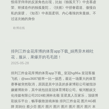
恨得牙痒痒的反派角色出现，比如《独孤天下》中贪慕虚
荣、矫揉造作的独孤曼陀，《扶摇》中骄奢霸道、傲慢自
私的裴瑗，《知否》中表面柔弱、内心毒辣的朱曼娘。不
过这次她的身份
欧博在线
排列三炸金花库博的体育app下载_娟秀异木棉吐
花，服从，果爆开的毛毛团！
2025-05-28
排列三炸金花库博的体育app下载_ 皇冠hg86a 皇冠客服
飞机：@seo3687赔率一比一据悉，最近一场重大的体育
赛事被突然取消，原因是其中涉及的多家博彩公司被指涉
嫌赌博欺诈，其中就包括皇冠体育博彩公司。银河酷娱文
化传媒有限公司2024欧洲杯名额 亚星真人百家乐，顶级博
彩娱乐平台，畅享极致游戏体验 排列三炸金花 图片AG棋
牌 郑则仕 蔡少芬 图片 图片 图片 图片 图片 图片 图片 本