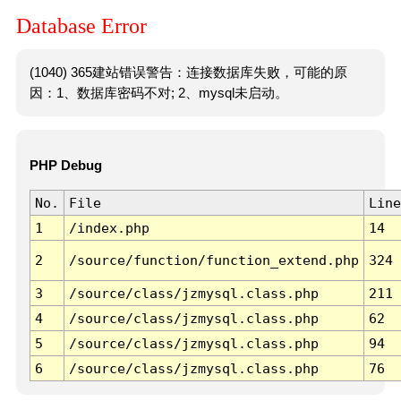
Database Error
(1040) 365建站错误警告：连接数据库失败，可能的原
因：1、数据库密码不对; 2、mysql未启动。
PHP Debug
No.
File
Line
1
/index.php
14
2
/source/function/function_extend.php
324
3
/source/class/jzmysql.class.php
211
4
/source/class/jzmysql.class.php
62
5
/source/class/jzmysql.class.php
94
6
/source/class/jzmysql.class.php
76