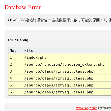
Database Error
(1040) 365建站错误警告：连接数据库失败，可能的原因：1、数
PHP Debug
No.
File
1
/index.php
2
/source/function/function_extend.php
3
/source/class/jzmysql.class.php
4
/source/class/jzmysql.class.php
5
/source/class/jzmysql.class.php
6
/source/class/jzmysql.class.php
www.365jz.com
已经将此