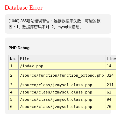
Database Error
(1040) 365建站错误警告：连接数据库失败，可能的原
因：1、数据库密码不对; 2、mysql未启动。
PHP Debug
No.
File
Line
1
/index.php
14
2
/source/function/function_extend.php
324
3
/source/class/jzmysql.class.php
211
4
/source/class/jzmysql.class.php
62
5
/source/class/jzmysql.class.php
94
6
/source/class/jzmysql.class.php
76