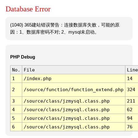
Database Error
(1040) 365建站错误警告：连接数据库失败，可能的原
因：1、数据库密码不对; 2、mysql未启动。
PHP Debug
No.
File
Line
1
/index.php
14
2
/source/function/function_extend.php
324
3
/source/class/jzmysql.class.php
211
4
/source/class/jzmysql.class.php
62
5
/source/class/jzmysql.class.php
94
6
/source/class/jzmysql.class.php
76