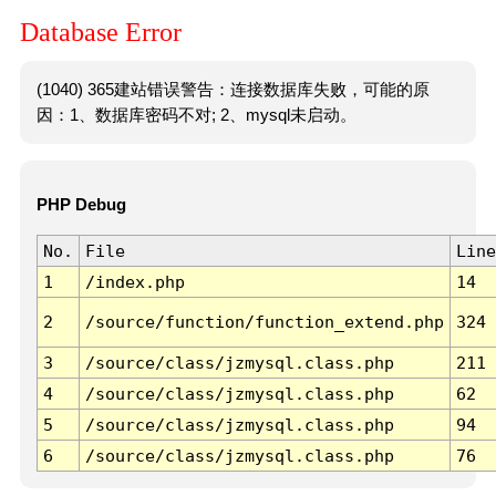
Database Error
(1040) 365建站错误警告：连接数据库失败，可能的原
因：1、数据库密码不对; 2、mysql未启动。
PHP Debug
No.
File
Line
1
/index.php
14
2
/source/function/function_extend.php
324
3
/source/class/jzmysql.class.php
211
4
/source/class/jzmysql.class.php
62
5
/source/class/jzmysql.class.php
94
6
/source/class/jzmysql.class.php
76