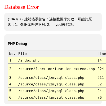
Database Error
(1040) 365建站错误警告：连接数据库失败，可能的原
因：1、数据库密码不对; 2、mysql未启动。
PHP Debug
No.
File
Line
1
/index.php
14
2
/source/function/function_extend.php
324
3
/source/class/jzmysql.class.php
211
4
/source/class/jzmysql.class.php
62
5
/source/class/jzmysql.class.php
94
6
/source/class/jzmysql.class.php
76