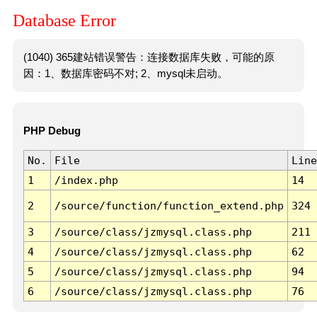
Database Error
(1040) 365建站错误警告：连接数据库失败，可能的原
因：1、数据库密码不对; 2、mysql未启动。
PHP Debug
No.
File
Line
1
/index.php
14
2
/source/function/function_extend.php
324
3
/source/class/jzmysql.class.php
211
4
/source/class/jzmysql.class.php
62
5
/source/class/jzmysql.class.php
94
6
/source/class/jzmysql.class.php
76