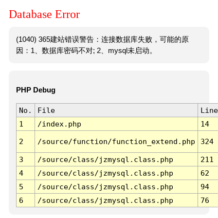
Database Error
(1040) 365建站错误警告：连接数据库失败，可能的原
因：1、数据库密码不对; 2、mysql未启动。
PHP Debug
No.
File
Line
1
/index.php
14
2
/source/function/function_extend.php
324
3
/source/class/jzmysql.class.php
211
4
/source/class/jzmysql.class.php
62
5
/source/class/jzmysql.class.php
94
6
/source/class/jzmysql.class.php
76