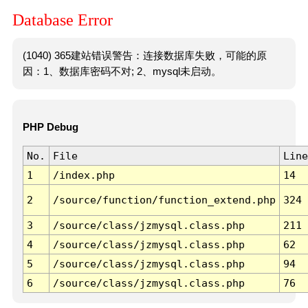
Database Error
(1040) 365建站错误警告：连接数据库失败，可能的原
因：1、数据库密码不对; 2、mysql未启动。
PHP Debug
No.
File
Line
1
/index.php
14
2
/source/function/function_extend.php
324
3
/source/class/jzmysql.class.php
211
4
/source/class/jzmysql.class.php
62
5
/source/class/jzmysql.class.php
94
6
/source/class/jzmysql.class.php
76