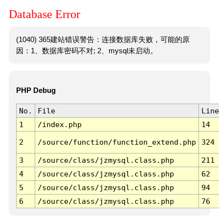
Database Error
(1040) 365建站错误警告：连接数据库失败，可能的原
因：1、数据库密码不对; 2、mysql未启动。
PHP Debug
No.
File
Line
1
/index.php
14
2
/source/function/function_extend.php
324
3
/source/class/jzmysql.class.php
211
4
/source/class/jzmysql.class.php
62
5
/source/class/jzmysql.class.php
94
6
/source/class/jzmysql.class.php
76