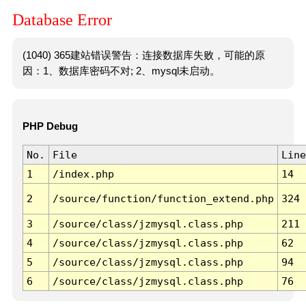
Database Error
(1040) 365建站错误警告：连接数据库失败，可能的原
因：1、数据库密码不对; 2、mysql未启动。
PHP Debug
No.
File
Line
1
/index.php
14
2
/source/function/function_extend.php
324
3
/source/class/jzmysql.class.php
211
4
/source/class/jzmysql.class.php
62
5
/source/class/jzmysql.class.php
94
6
/source/class/jzmysql.class.php
76