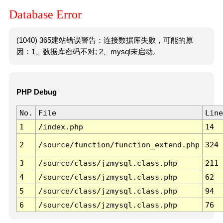
Database Error
(1040) 365建站错误警告：连接数据库失败，可能的原
因：1、数据库密码不对; 2、mysql未启动。
PHP Debug
No.
File
Line
1
/index.php
14
2
/source/function/function_extend.php
324
3
/source/class/jzmysql.class.php
211
4
/source/class/jzmysql.class.php
62
5
/source/class/jzmysql.class.php
94
6
/source/class/jzmysql.class.php
76