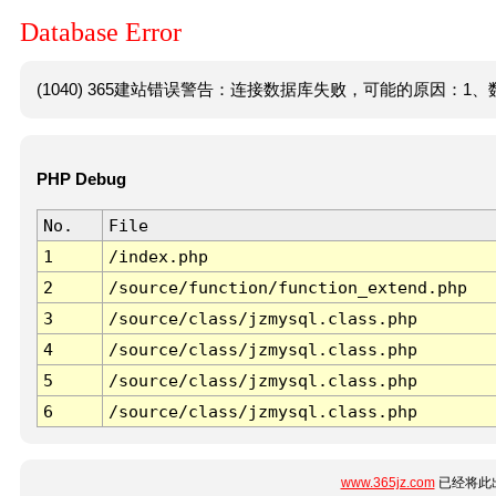
Database Error
(1040) 365建站错误警告：连接数据库失败，可能的原因：1、数
PHP Debug
No.
File
1
/index.php
2
/source/function/function_extend.php
3
/source/class/jzmysql.class.php
4
/source/class/jzmysql.class.php
5
/source/class/jzmysql.class.php
6
/source/class/jzmysql.class.php
www.365jz.com
已经将此