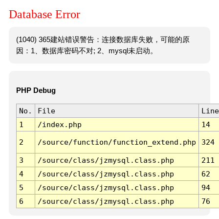
Database Error
(1040) 365建站错误警告：连接数据库失败，可能的原
因：1、数据库密码不对; 2、mysql未启动。
PHP Debug
No.
File
Line
1
/index.php
14
2
/source/function/function_extend.php
324
3
/source/class/jzmysql.class.php
211
4
/source/class/jzmysql.class.php
62
5
/source/class/jzmysql.class.php
94
6
/source/class/jzmysql.class.php
76